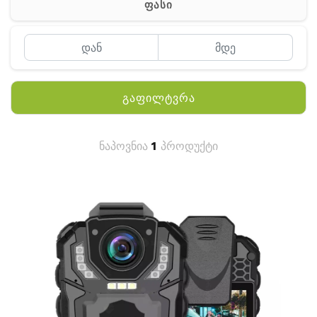
ფასი
MEYII
WLN
QYT
გაფილტვრა
KENWOOD
HYTERA
ნაპოვნია
1
პროდუქტი
ANY TALK
QUEST
FISHER
TEKNETICS
GARMIN