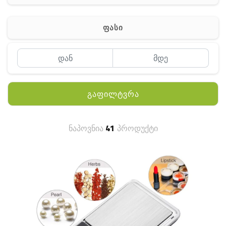
ჰაერის დამატენიანებელი
ელ. მოწყობილობები
ფასი
მაგნიტი
სხვა
გაფილტვრა
ნაპოვნია
41
პროდუქტი