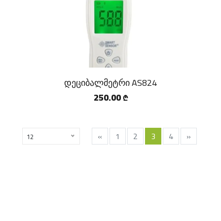
დეციბალმეტრი AS824
250.00
₾
«
1
2
3
4
»
12