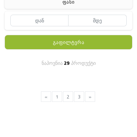
ფასი
MEYII
WLN
QYT
გაფილტვრა
KENWOOD
HYTERA
ნაპოვნია
29
პროდუქტი
ANY TALK
QUEST
FISHER
«
1
2
3
»
TEKNETICS
GARMIN