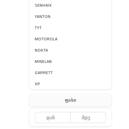
სხვა
SENHAIX
YANTON
TYT
MOTOROLA
NOKTA
MINELAB
GARRETT
XP
BOBLOV
ფასი
MEYII
WLN
QYT