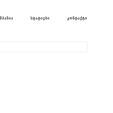
ᲛᲞᲐᲜᲘᲐ
ᲡᲢᲐᲢᲘᲔᲑᲘ
ᲙᲝᲜᲢᲐᲥᲢᲘ