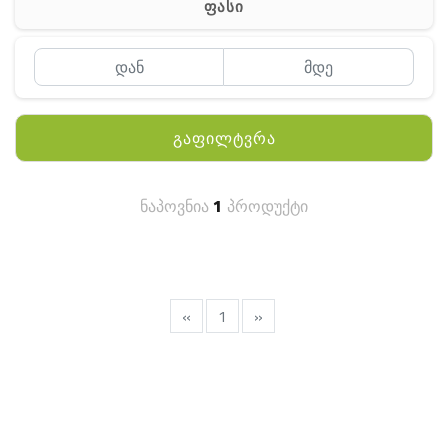
ფასი
MEYII
WLN
QYT
გაფილტვრა
KENWOOD
HYTERA
ნაპოვნია
1
პროდუქტი
ANY TALK
QUEST
FISHER
«
1
»
TEKNETICS
GARMIN