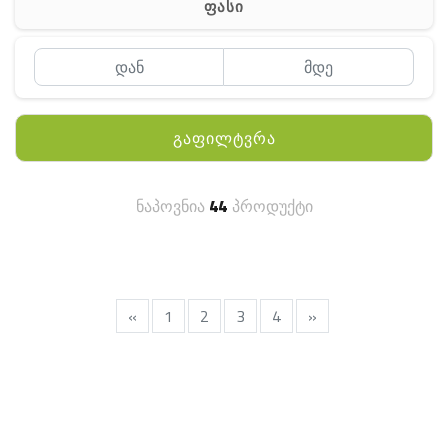
ფასი
MEYII
WLN
QYT
გაფილტვრა
KENWOOD
HYTERA
ნაპოვნია
44
პროდუქტი
ANY TALK
QUEST
FISHER
«
1
2
3
4
»
TEKNETICS
GARMIN