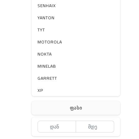
სხვა
SENHAIX
YANTON
TYT
MOTOROLA
NOKTA
MINELAB
GARRETT
XP
BOBLOV
ფასი
MEYII
WLN
QYT