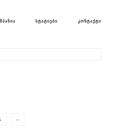
ᲛᲞᲐᲜᲘᲐ
ᲡᲢᲐᲢᲘᲔᲑᲘ
ᲙᲝᲜᲢᲐᲥᲢᲘ
4
»