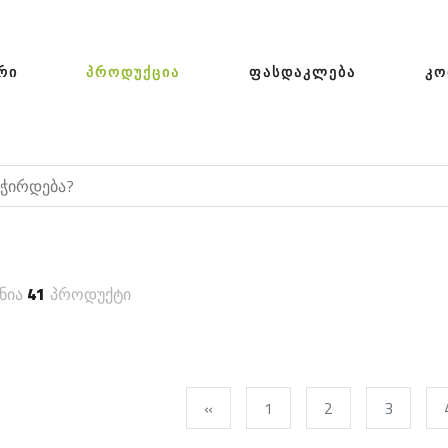
ᲠᲘ
ᲞᲠᲝᲓᲣᲥᲪᲘᲐ
ᲤᲐᲡᲓᲐᲙᲚᲔᲑᲐ
ᲙᲝ
ნია
41
პროდუქტი
«
1
2
3