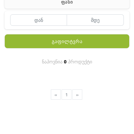
ფასი
MEYII
WLN
QYT
გაფილტვრა
KENWOOD
HYTERA
ნაპოვნია
0
პროდუქტი
ANY TALK
QUEST
FISHER
«
1
»
TEKNETICS
GARMIN