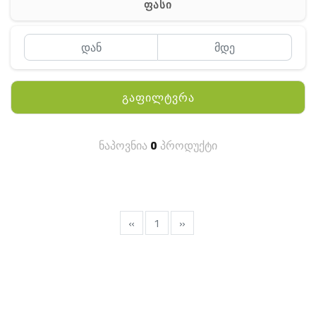
ფასი
MEYII
WLN
QYT
გაფილტვრა
KENWOOD
HYTERA
ნაპოვნია
0
პროდუქტი
ANY TALK
QUEST
FISHER
«
1
»
TEKNETICS
GARMIN