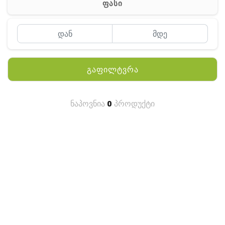
ფასი
MEYII
WLN
QYT
გაფილტვრა
KENWOOD
HYTERA
ნაპოვნია
0
პროდუქტი
ANY TALK
QUEST
FISHER
TEKNETICS
GARMIN