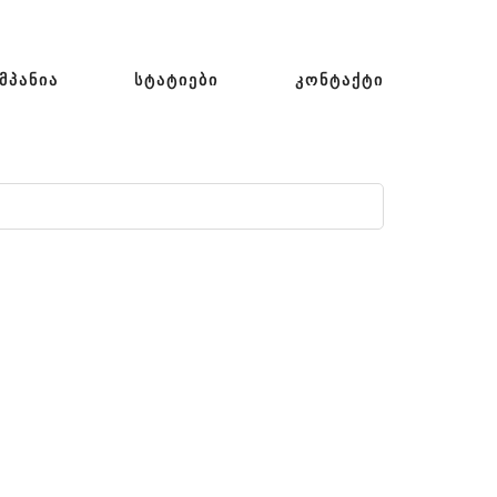
ᲛᲞᲐᲜᲘᲐ
ᲡᲢᲐᲢᲘᲔᲑᲘ
ᲙᲝᲜᲢᲐᲥᲢᲘ