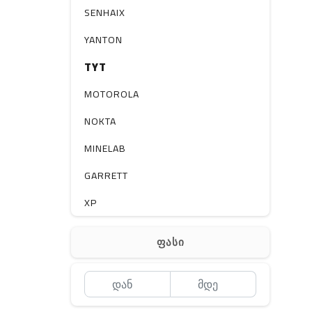
სხვა
SENHAIX
YANTON
TYT
MOTOROLA
NOKTA
MINELAB
GARRETT
XP
BOBLOV
ფასი
MEYII
WLN
QYT