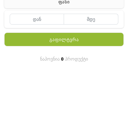
ფასი
MEYII
WLN
QYT
გაფილტვრა
KENWOOD
HYTERA
ნაპოვნია
0
პროდუქტი
ANY TALK
QUEST
FISHER
TEKNETICS
GARMIN