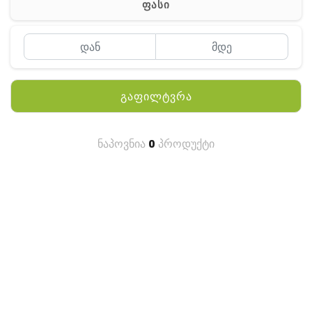
ფასი
MEYII
WLN
QYT
გაფილტვრა
KENWOOD
HYTERA
ნაპოვნია
0
პროდუქტი
ANY TALK
QUEST
FISHER
TEKNETICS
GARMIN