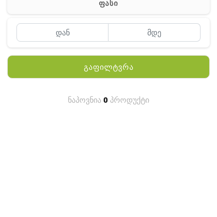
ფასი
MEYII
WLN
QYT
გაფილტვრა
KENWOOD
HYTERA
ნაპოვნია
0
პროდუქტი
ANY TALK
QUEST
FISHER
TEKNETICS
GARMIN