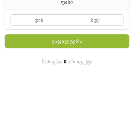
ფასი
MEYII
WLN
QYT
გაფილტვრა
KENWOOD
HYTERA
ნაპოვნია
0
პროდუქტი
ANY TALK
QUEST
FISHER
TEKNETICS
GARMIN