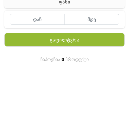
ფასი
MEYII
WLN
QYT
გაფილტვრა
KENWOOD
HYTERA
ნაპოვნია
0
პროდუქტი
ANY TALK
QUEST
FISHER
TEKNETICS
GARMIN