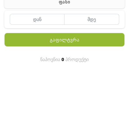
ფასი
MEYII
WLN
QYT
გაფილტვრა
KENWOOD
HYTERA
ნაპოვნია
0
პროდუქტი
ANY TALK
QUEST
FISHER
TEKNETICS
GARMIN