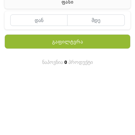
ფასი
MEYII
WLN
QYT
გაფილტვრა
KENWOOD
HYTERA
ნაპოვნია
0
პროდუქტი
ANY TALK
QUEST
FISHER
TEKNETICS
GARMIN