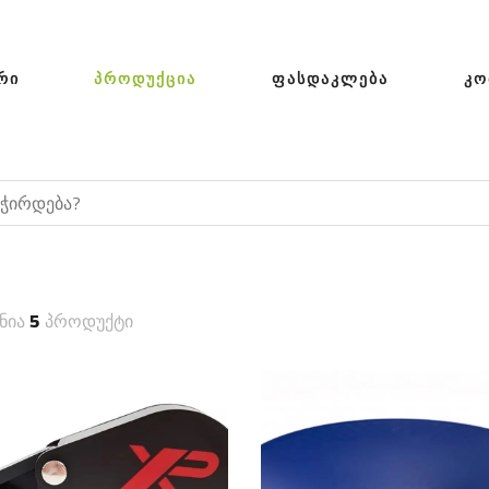
ᲠᲘ
ᲞᲠᲝᲓᲣᲥᲪᲘᲐ
ᲤᲐᲡᲓᲐᲙᲚᲔᲑᲐ
ᲙᲝ
ნია
5
პროდუქტი