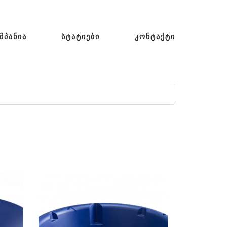
ᲛᲞᲐᲜᲘᲐ
ᲡᲢᲐᲢᲘᲔᲑᲘ
ᲙᲝᲜᲢᲐᲥᲢᲘ