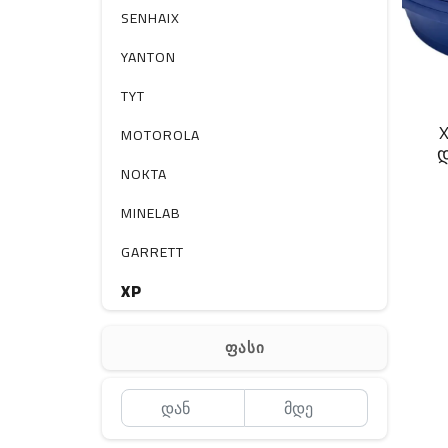
სხვა
SENHAIX
YANTON
TYT
MOTOROLA
დ
NOKTA
MINELAB
GARRETT
XP
BOBLOV
ფასი
MEYII
WLN
QYT