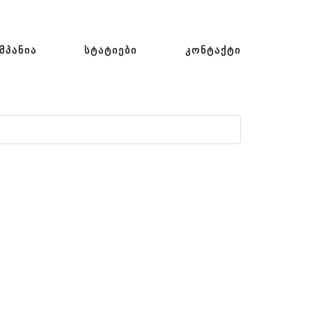
ᲛᲞᲐᲜᲘᲐ
ᲡᲢᲐᲢᲘᲔᲑᲘ
ᲙᲝᲜᲢᲐᲥᲢᲘ