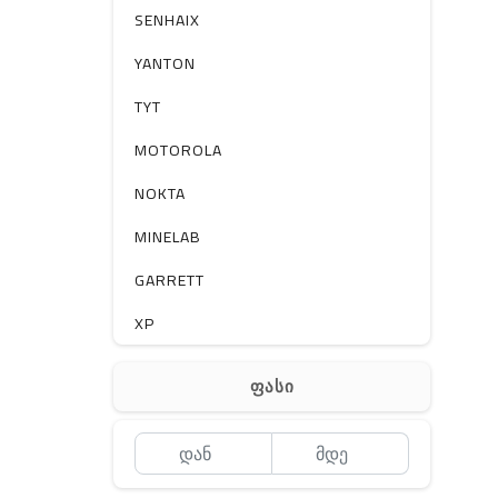
სხვა
SENHAIX
YANTON
TYT
MOTOROLA
NOKTA
MINELAB
GARRETT
XP
BOBLOV
ფასი
MEYII
WLN
QYT