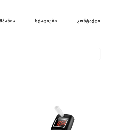
ᲛᲞᲐᲜᲘᲐ
ᲡᲢᲐᲢᲘᲔᲑᲘ
ᲙᲝᲜᲢᲐᲥᲢᲘ