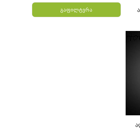
გაფილტვრა
KENWOOD
HYTERA
ANY TALK
QUEST
FISHER
TEKNETICS
GARMIN
ა