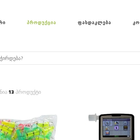
ᲠᲘ
ᲞᲠᲝᲓᲣᲥᲪᲘᲐ
ᲤᲐᲡᲓᲐᲙᲚᲔᲑᲐ
ᲙᲝ
ნია
13
პროდუქტი