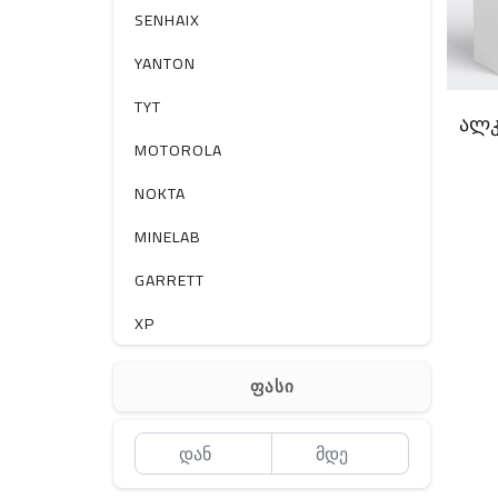
სხვა
SENHAIX
YANTON
TYT
ალკ
MOTOROLA
NOKTA
MINELAB
GARRETT
XP
BOBLOV
ფასი
MEYII
WLN
QYT