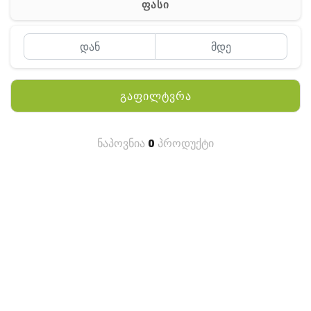
ფასი
MEYII
WLN
QYT
გაფილტვრა
KENWOOD
HYTERA
ნაპოვნია
0
პროდუქტი
ANY TALK
QUEST
FISHER
TEKNETICS
GARMIN