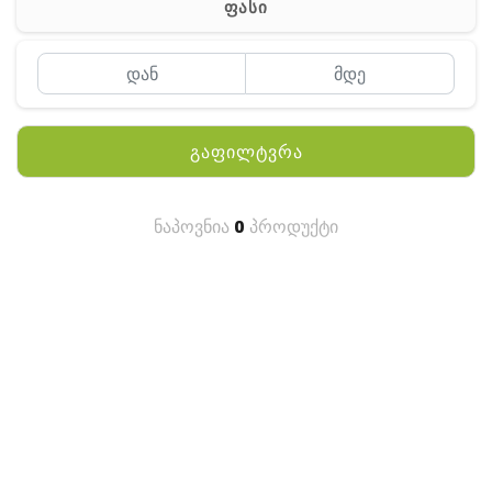
ფასი
MEYII
WLN
QYT
გაფილტვრა
KENWOOD
HYTERA
ნაპოვნია
0
პროდუქტი
ANY TALK
QUEST
FISHER
TEKNETICS
GARMIN