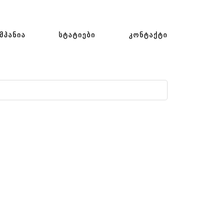
ᲛᲞᲐᲜᲘᲐ
ᲡᲢᲐᲢᲘᲔᲑᲘ
ᲙᲝᲜᲢᲐᲥᲢᲘ