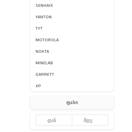
სხვა
SENHAIX
YANTON
TYT
MOTOROLA
NOKTA
MINELAB
GARRETT
XP
BOBLOV
ფასი
MEYII
WLN
QYT