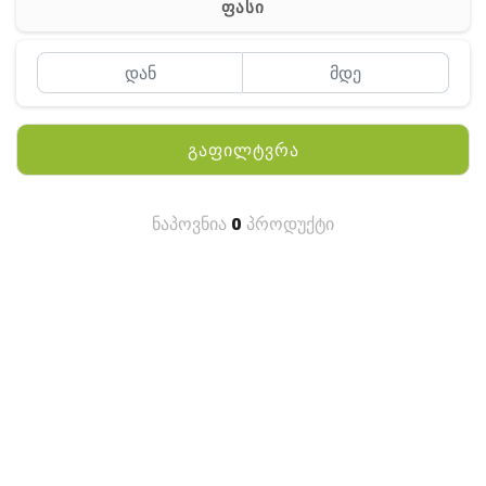
ფასი
MEYII
WLN
QYT
გაფილტვრა
KENWOOD
HYTERA
ნაპოვნია
0
პროდუქტი
ANY TALK
QUEST
FISHER
TEKNETICS
GARMIN