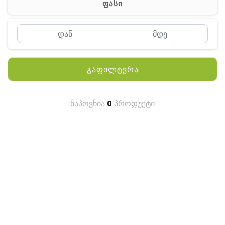
ფასი
MEYII
WLN
QYT
გაფილტვრა
KENWOOD
HYTERA
ნაპოვნია
0
პროდუქტი
ANY TALK
QUEST
FISHER
TEKNETICS
GARMIN