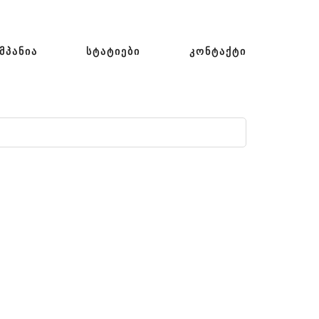
ᲛᲞᲐᲜᲘᲐ
ᲡᲢᲐᲢᲘᲔᲑᲘ
ᲙᲝᲜᲢᲐᲥᲢᲘ