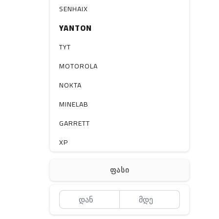
სხვა
SENHAIX
YANTON
TYT
MOTOROLA
NOKTA
MINELAB
GARRETT
XP
BOBLOV
ფასი
MEYII
WLN
QYT