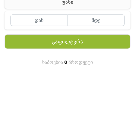
ფასი
MEYII
WLN
QYT
გაფილტვრა
KENWOOD
HYTERA
ნაპოვნია
0
პროდუქტი
ANY TALK
QUEST
FISHER
TEKNETICS
GARMIN