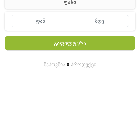
ფასი
MEYII
WLN
QYT
გაფილტვრა
KENWOOD
HYTERA
ნაპოვნია
0
პროდუქტი
ANY TALK
QUEST
FISHER
TEKNETICS
GARMIN