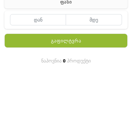
ფასი
MEYII
WLN
QYT
გაფილტვრა
KENWOOD
HYTERA
ნაპოვნია
0
პროდუქტი
ANY TALK
QUEST
FISHER
TEKNETICS
GARMIN