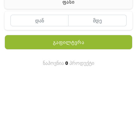
ფასი
MEYII
WLN
QYT
გაფილტვრა
KENWOOD
HYTERA
ნაპოვნია
0
პროდუქტი
ANY TALK
QUEST
FISHER
TEKNETICS
GARMIN