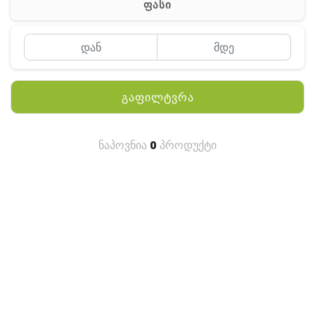
ფასი
MEYII
WLN
QYT
გაფილტვრა
KENWOOD
HYTERA
ნაპოვნია
0
პროდუქტი
ANY TALK
QUEST
FISHER
TEKNETICS
GARMIN