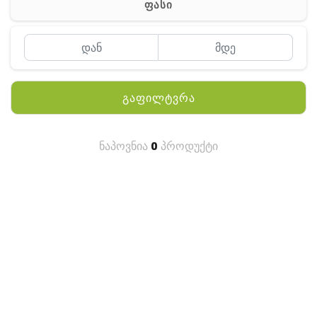
ფასი
MEYII
WLN
QYT
გაფილტვრა
KENWOOD
HYTERA
ნაპოვნია
0
პროდუქტი
ANY TALK
QUEST
FISHER
TEKNETICS
GARMIN