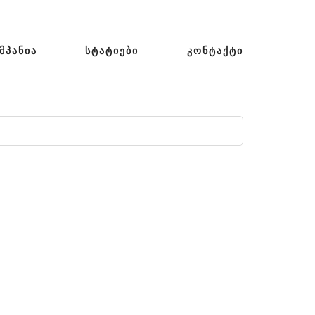
ᲛᲞᲐᲜᲘᲐ
ᲡᲢᲐᲢᲘᲔᲑᲘ
ᲙᲝᲜᲢᲐᲥᲢᲘ