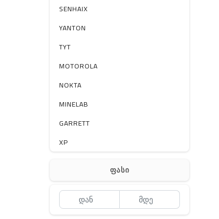
სხვა
SENHAIX
YANTON
TYT
MOTOROLA
NOKTA
MINELAB
GARRETT
XP
BOBLOV
ფასი
MEYII
WLN
QYT