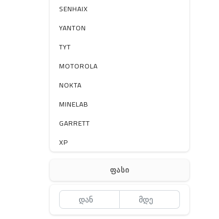
სხვა
SENHAIX
YANTON
TYT
MOTOROLA
NOKTA
MINELAB
GARRETT
XP
BOBLOV
ფასი
MEYII
WLN
QYT