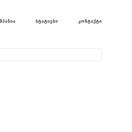
ᲛᲞᲐᲜᲘᲐ
ᲡᲢᲐᲢᲘᲔᲑᲘ
ᲙᲝᲜᲢᲐᲥᲢᲘ