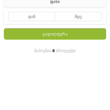
ფასი
MEYII
WLN
QYT
გაფილტვრა
KENWOOD
HYTERA
ნაპოვნია
0
პროდუქტი
ANY TALK
QUEST
FISHER
TEKNETICS
GARMIN