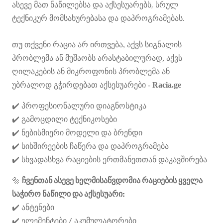
,
ასევე
მათ
ნაწილებსა
და
აქსესუარებს
სრულ
.
ტექნიკურ
მომსახურებასა
და
დაპროგრამებას
თუ თქვენი რაცია არ ირთვება, აქვს სიგნალის
პრობლემა ან მუშაობს არასტაბილურად, აქვს
ღილაკების ან მიკროფონის პრობლემა ან
უბრალოდ გჭირდებათ აქსესუარები -
Racia.ge
️
✔
პროფესიონალური
დიაგნოსტიკა
️
✔
გამოცდილი
ტექნიკოსები
️
✔
ნებისმიერი
მოდელი
და
ბრენდი
️
✔
სიხშირეების
ჩაწერა
და
დაპროგრამება
✔
️ სხვადასხვა რაციების ერთმანეთთან დაკავშირება
🔩
ჩვენთან
ასევე
ხელმისაწვდომია
რაციების
ყველა
:
საჭირო
ნაწილი
და
აქსესუარი
️
✔
ანტენები
️
/
✔
ელემენტები
აკუმულატორები