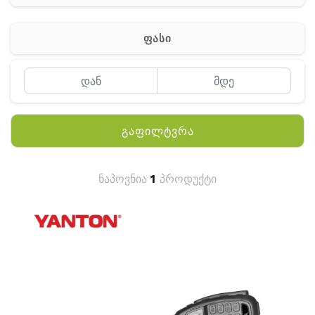
ჰაერის დამატენიანებელი
ელ. მოწყობილობები
ფასი
მაგნიტი
სხვა
გაფილტვრა
ნაპოვნია
1
პროდუქტი