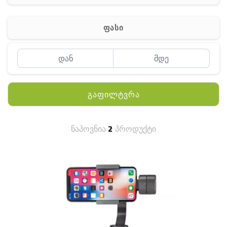
ჰაერის დამატენიანებელი
ელ. მოწყობილობები
ფასი
მაგნიტი
სხვა
გაფილტვრა
ნაპოვნია
2
პროდუქტი