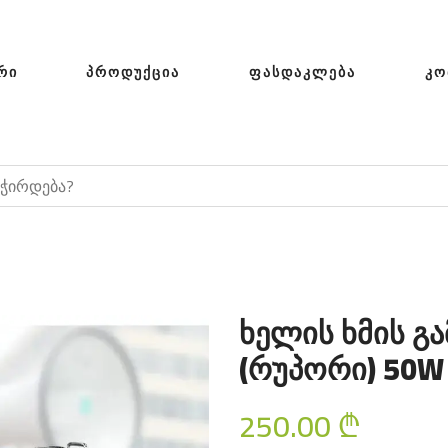
ᲠᲘ
ᲞᲠᲝᲓᲣᲥᲪᲘᲐ
ᲤᲐᲡᲓᲐᲙᲚᲔᲑᲐ
ᲙᲝ
ხელის ხმის გ
(რუპორი) 50W
250.00
₾